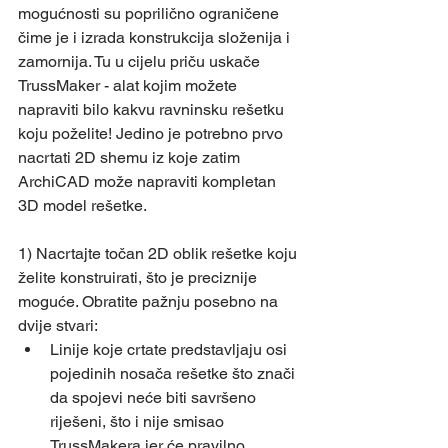
mogućnosti su poprilično ograničene 
čime je i izrada konstrukcija složenija i 
zamornija. Tu u cijelu priču uskače 
TrussMaker - alat kojim možete 
napraviti bilo kakvu ravninsku rešetku 
koju poželite! Jedino je potrebno prvo 
nacrtati 2D shemu iz koje zatim 
ArchiCAD može napraviti kompletan 
3D model rešetke.
1) Nacrtajte točan 2D oblik rešetke koju 
želite konstruirati, što je preciznije 
moguće. Obratite pažnju posebno na 
dvije stvari:  
Linije koje crtate predstavljaju osi 
pojedinih nosača rešetke što znači 
da spojevi neće biti savršeno 
riješeni, što i nije smisao 
TrussMakera jer će pravilno 