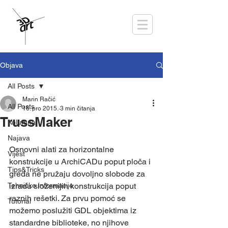
Objava
All Posts
Marin Račić
All Posts
16. pro 2015.
3 min čitanja
TrussMaker
Kolumna
Najava
Osnovni alati za horizontalne 
Vijest
konstrukcije u ArchiCADu poput ploča i 
Tips&Tricks
greda ne pružaju dovoljno slobode za 
Tehničke informacije
izradu složenijih konstrukcija poput 
raznih rešetki. Za prvu pomoć se 
Tutorial
možemo poslužiti GDL objektima iz 
standardne biblioteke, no njihove 