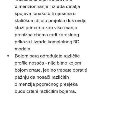
dimenzioniranje i izrada detalja 
spojeva ionako biti riješena u 
statičkom dijelu projekta dok ovdje 
služi primarno kao više-manje 
precizna shema radi korektnog 
prikaza i izrade kompletnog 3D 
modela.  
Bojom pera određujete različite 
profile nosača - nije bitno kojom 
bojom crtate, jedino trebate obratiti 
pažnju da nosači različitih 
dimenzija poprečnog presjeka 
budu crtani različitim bojama. 