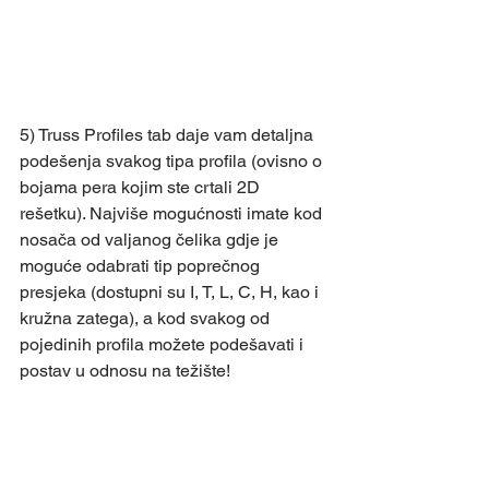
5) Truss Profiles tab daje vam detaljna 
podešenja svakog tipa profila (ovisno o 
bojama pera kojim ste crtali 2D 
rešetku). Najviše mogućnosti imate kod 
nosača od valjanog čelika gdje je 
moguće odabrati tip poprečnog 
presjeka (dostupni su I, T, L, C, H, kao i 
kružna zatega), a kod svakog od 
pojedinih profila možete podešavati i 
postav u odnosu na težište!