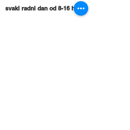
svaki radni dan od 8-16 h.
Vidimo se!
Prikaži sve
Nedavne objave