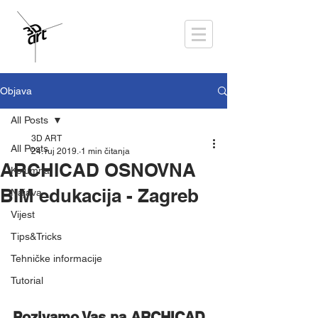
Objava
All Posts
3D ART
All Posts
24. ruj 2019.
1 min čitanja
ARCHICAD OSNOVNA
Kolumna
BIM edukacija - Zagreb
Najava
Vijest
Tips&Tricks
Tehničke informacije
Tutorial
Pozivamo Vas na ARCHICAD 