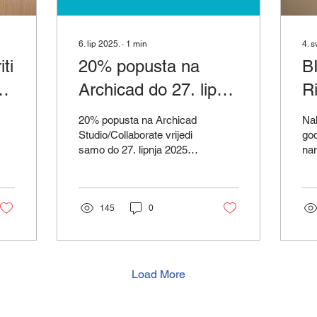
6. lip 2025.
∙
1
min
4. s
ti
20% popusta na
B
Archicad do 27. lipnja
Ri
2025. godine!
20% popusta na Archicad
Na
Studio/Collaborate vrijedi
go
samo do 27. lipnja 2025.
nam
godine! Saznaj više i
Fe
ugrabi popust sada!
od
god
145
0
nas
Load More