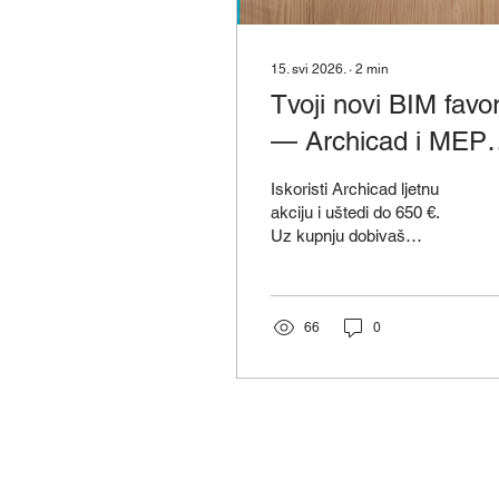
15. svi 2026.
∙
2
min
Tvoji novi BIM favori
— Archicad i MEP
Designer — upravo
Iskoristi Archicad ljetnu
su na akciji!
akciju i uštedi do 650 €.
Uz kupnju dobivaš
besplatan početnički
online tečaj — savršen
start za tvoj BIM workflow
bez komplikacija.
66
0