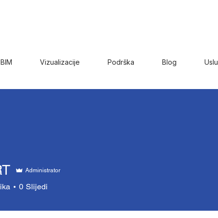
BIM
Vizualizacije
Podrška
Blog
Usl
RT
Administrator
ika
0
Slijedi