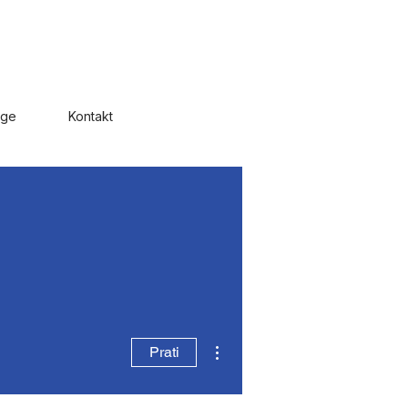
uge
Kontakt
Više radnji
Prati