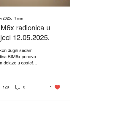
vi 2025.
∙
1
min
IM6x radionica u
jeci 12.05.2025.
kon dugih sedam
dina BIM6x ponovo
 dolaze u goste!
nomenalna radionica
ržana u Zagrebu 2018.
ine doživjeti će svoj
tavak...
128
0
1