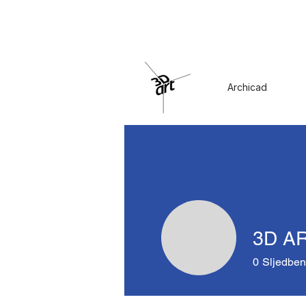
Archicad
3D A
0
Sljedben