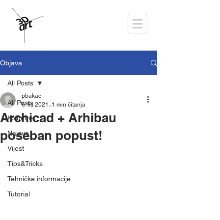
Objava
All Posts
pbakac
All Posts
6. lis 2021.
1 min čitanja
Archicad + Arhibau
Kolumna
poseban popust!
Najava
Vijest
Tips&Tricks
Tehničke informacije
Tutorial