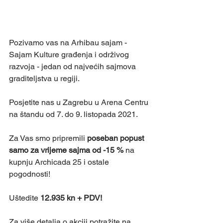
Pozivamo vas na Arhibau sajam - 
Sajam Kulture građenja i održivog 
razvoja - jedan od najvećih sajmova 
graditeljstva u regiji. 
Posjetite nas u Zagrebu u Arena Centru 
na štandu od 7. do 9. listopada 2021.
Za Vas smo pripremili 
poseban popust 
samo za vrijeme sajma od -15 %
 na 
kupnju Archicada 25 i ostale 
pogodnosti!
Uštedite 
12.935 kn + PDV!
Za više detalja o akciji potražite na 