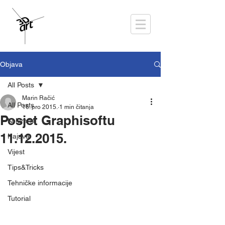
Objava
All Posts
Marin Račić
All Posts
16. pro 2015.
1 min čitanja
Posjet Graphisoftu
Kolumna
11.12.2015.
Najava
Vijest
Tips&Tricks
Tehničke informacije
Tutorial