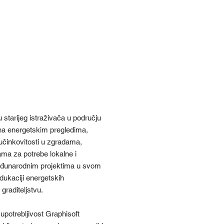
RGY
UATION: FIZIKA
DE U
ICADu
Borković
 starijeg istraživača u području
 na energetskim pregledima,
učinkovitosti u zgradama,
ama za potrebe lokalne i
eđunarodnim projektima u svom
edukaciji energetskih
 graditeljstvu.
upotrebljivost Graphisoft