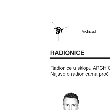
Archicad
RADIONICE
Radionice u sklopu ARCHICA
Najave o radionicama pročit
Twinm
Duje B