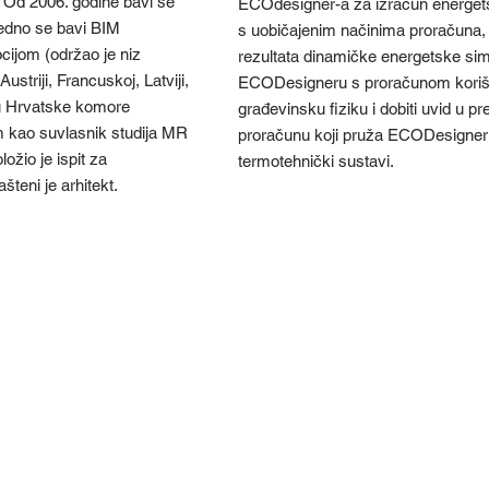
. Od 2006. godine bavi se
ECOdesigner-a za izračun energets
edno se bavi BIM
s uobičajenim načinima proračuna, 
ijom (održao je niz
rezultata dinamičke energetske sim
ustriji, Francuskoj, Latviji,
ECODesigneru s proračunom korišt
ru Hrvatske komore
građevinsku fiziku i dobiti uvid u 
jem kao suvlasnik studija MR
proračunu koji pruža ECODesigner st
ožio je ispit za
termotehnički sustavi.
šteni je arhitekt.