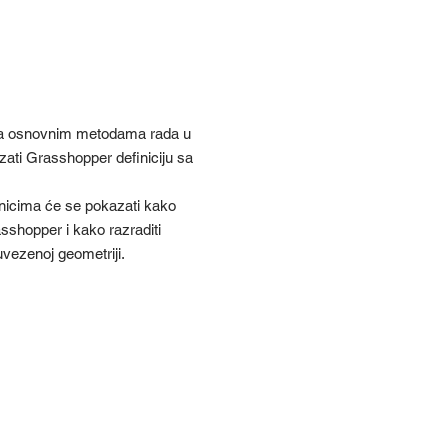
ja Mihelčić
 sa osnovnim metodama rada u
ati Grasshopper definiciju sa
znicima će se pokazati kako
sshopper i kako razraditi
uvezenoj geometriji.