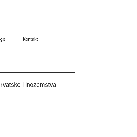
uge
Kontakt
rvatske i inozemstva.
O
SSHOPPER
ICAD