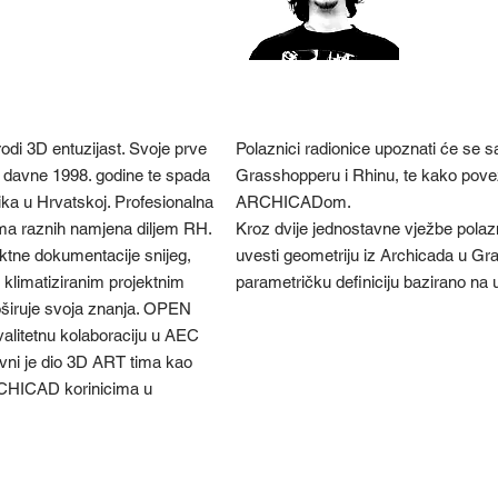
Andri
irodi 3D entuzijast. Svoje prve
Polaznici radionice upoznati će se
avne 1998. godine te spada
Grasshopperu i Rhinu, te kako povez
a u Hrvatskoj. Profesionalna
ARCHICADom.
tima raznih namjena diljem RH.
Kroz dvije jednostavne vježbe pola
ktne dokumentacije snijeg,
uvesti geometriju iz Archicada u Gra
a klimatiziranim projektnim
parametričku definiciju bazirano na 
širuje svoja znanja. OPEN
kvalitetnu kolaboraciju u AEC
avni je dio 3D ART tima kao
CHICAD korinicima u