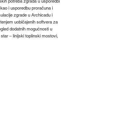
kih potreba zgrada u usporedbi
kao i usporedbu proračuna i
ulacije zgrade u Archicadu i
enjem uobičajenih softvera za
pregled dodatnih mogućnosti u
ar – linijski toplinski mostovi,