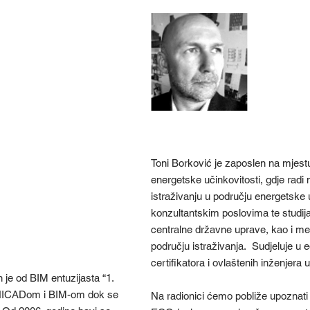
ENE
RKFLOW:
EVAL
 IZ
ZGRA
I OKRUGLI
ARCH
Toni 
čić
AD 23
a Radonić
Toni Borković je zaposlen na mjestu
energetske učinkovitosti, gdje radi
istraživanju u području energetske 
konzultantskim poslovima te studij
centralne državne uprave, kao i m
području istraživanja. Sudjeluje u 
certifikatora i ovlaštenih inženjera u
n je od BIM entuzijasta “1.
RCHICADom i BIM-om dok se
Na radionici ćemo pobliže upoznati 