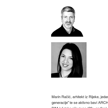
BIM WO
PRIMJERI
PRAKSE 
STOL
Marin Ra
ARCHIC
Gordan
Marin Račić, arhitekt iz Rijeke, jeda
generacije” te se aktivno bavi A