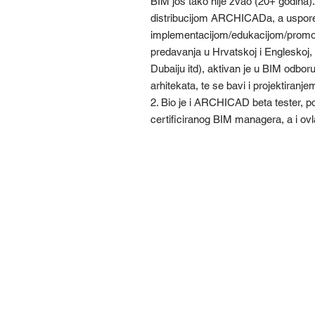
BIM još tako nije zvao (20+ godina)
distribucijom ARCHICADa, a uspor
implementacijom/edukacijom/promoc
predavanja u Hrvatskoj i Engleskoj, A
Dubaiju itd), aktivan je u BIM odbo
arhitekata, te se bavi i projektiran
2. Bio je i ARCHICAD beta tester, pol
certificiranog BIM managera, a i ovla