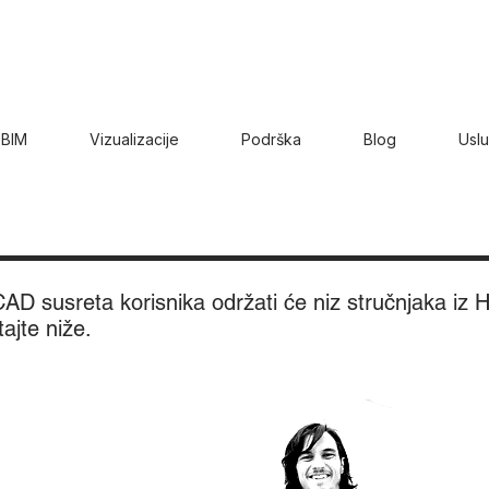
BIM
Vizualizacije
Podrška
Blog
Usl
D susreta korisnika održati će niz stručnjaka iz H
ajte niže.
RHIN
otion i ARCHICAD
GRA
ešlić
ARCH