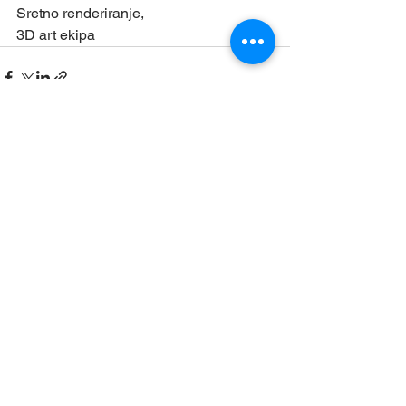
Sretno renderiranje,
3D art ekipa
Prikaži sve
Nedavne objave