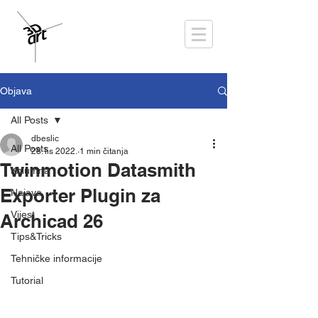
Objava
All Posts
dbeslic
All Posts
28. lis 2022.
1 min čitanja
Twinmotion Datasmith
Kolumna
Exporter Plugin za
Najava
Vijest
Archicad 26
Tips&Tricks
Tehničke informacije
Tutorial