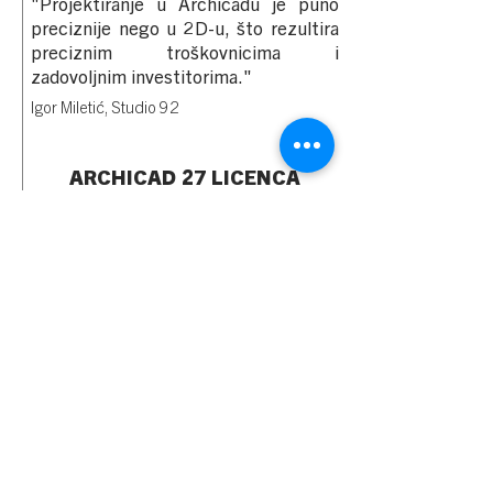
"Projektiranje u Archicadu je puno
preciznije nego u 2D-u, što rezultira
preciznim troškovnicima i
zadovoljnim investitorima."
Igor Miletić, Studio 92
ARCHICAD 27 LICENCA
NA 3 MJESECA
Archicad 27 licencu
NE kupuješ
, 3D
ART ti ju daje džabe. Pošalji nam
mailom potvrdu o kupovini osnovnog
tečaja, a mi ti šaljemo licencu
Archicad 27. Licenca će ti trajati 3
mjeseca, a u tom periodu imaš i pravo
na besplatnu tehničku podršku.
Pobrini se da to napraviš
do
27.12.2023
.