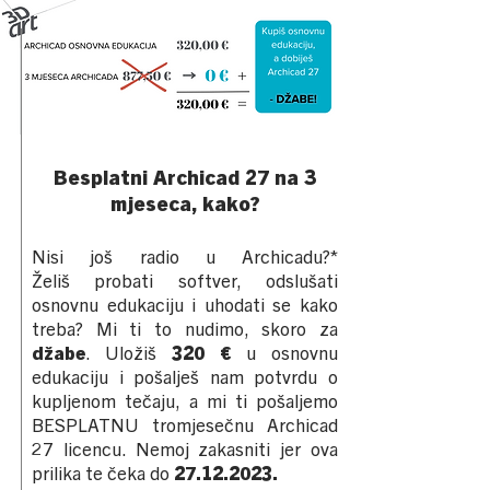
Besplatni Archicad 27 na 3
mjeseca, kako?
Nisi još radio u Archicadu?
*
Želiš
probati softver, odslušati
osnovnu edukaciju i uhodati se kako
treba? Mi ti to nudimo, skoro za
džabe
. Uložiš
320 €
u osnovnu
edukaciju i pošalješ nam potvrdu o
kupljenom tečaju, a mi ti pošaljemo
BESPLATNU tromjesečnu Archicad
27 licencu. Nemoj zakasniti jer ova
prilika te čeka do
27.12.2023
.