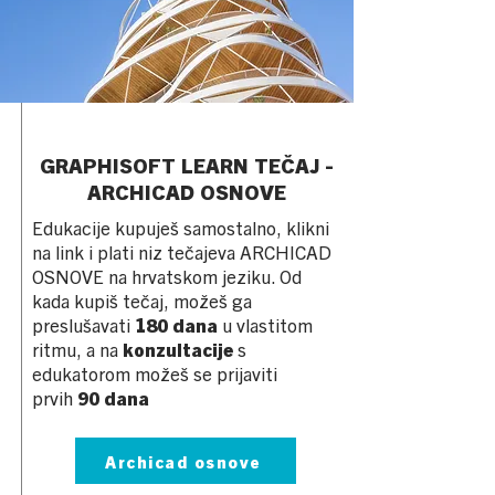
GRAPHISOFT LEARN TEČAJ -
ARCHICAD OSNOVE
Edukacije kupuješ samostalno, klikni
na link i plati niz tečajeva ARCHICAD
OSNOVE na hrvatskom jeziku. Od
kada kupiš tečaj, možeš ga
preslušavati
180 dana
u vlastitom
ritmu, a na
konzultacije
s
edukatorom možeš se prijaviti
prvih
90 dana
Archicad osnove