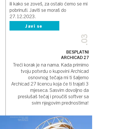
ili kako se zoveš, za ostalo ćemo se mi
pobrinuti. Javiti se moraš do
27.12.2023
.
Javi se
.03
BESPLATNI
ARCHICAD 27
Treći korak je na nama. Kada primimo
tvoju potvrdu o kupovini Archicad
osnovnog tečaja mi ti šaljemo
Archicad 27 licencu koja će ti trajati 3
mjeseca. Sasvim dovoljno da
preslušaš tečaj i proučiš softver sa
svim njegovim prednostima!
BRENAC&GONZALEZ&ASSOCIES - HIGHER
ROCH, FRANCE
BRENAC-GONZALEZ.FR
PHOTO: SERGIO GRAZIA