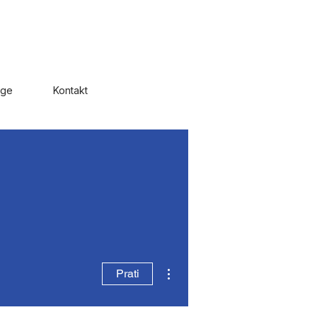
uge
Kontakt
Više radnji
Prati