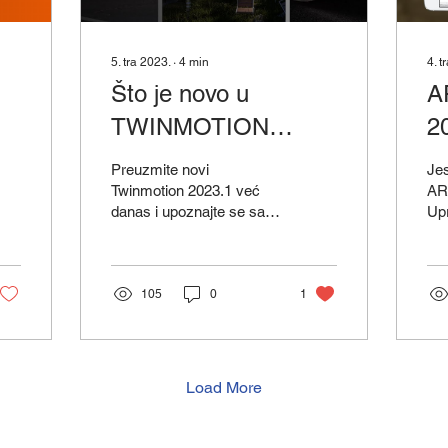
5. tra 2023.
∙
4
min
4. t
Što je novo u
A
TWINMOTION
2
2023.1? Preuzmite
on
Preuzmite novi
Jes
ga već danas!
z
Twinmotion 2023.1 već
AR
danas i upoznajte se sa
Upr
svim novitetima koji će
pre
izradu vaših vizualizacija
svj
dovesti na još...
sve
105
0
1
koj
Load More