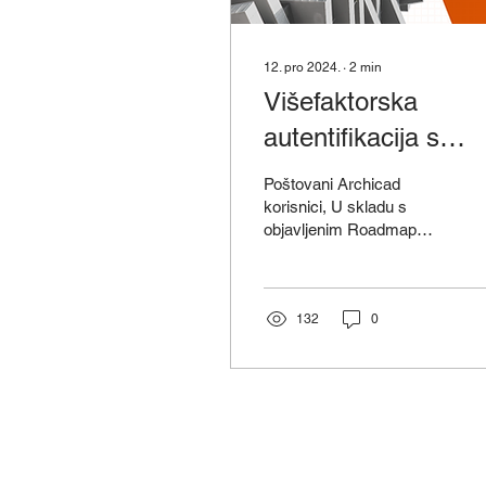
12. pro 2024.
∙
2
min
Višefaktorska
autentifikacija s
Graphisoft ID
Poštovani Archicad
korisnici, U skladu s
objavljenim Roadmap
ciljevima, uveden je Multi-
Factor Authentication
(MFA) sa Graphisoft ID
za...
132
0