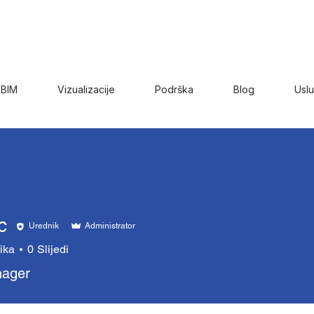
BIM
Vizualizacije
Podrška
Blog
Usl
c
Urednik
Administrator
ika
0
Slijedi
ager