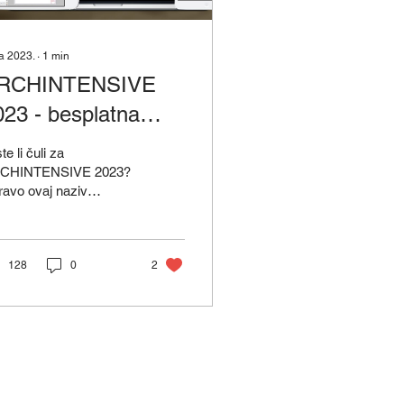
ra 2023.
∙
1
min
RCHINTENSIVE
023 - besplatna
line konferencija
te li čuli za
a Archicad korisnike
CHINTENSIVE 2023?
avo ovaj naziv
dstavlja najveći
etski online događaj za
 korisnike Archicada
i se...
128
0
2