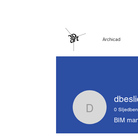
Archicad
dbesli
0
Sljedben
dbeslic
BIM man