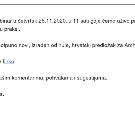
nar u četvrtak 26.11.2020. u 11 sati gdje ćemo uživo pr
u praksi.
potpuno novi, izrađen od nule, hrvatski predložak za Arc
a 
linku
. 
šim komentarima, pohvalama i sugestijama.
s.