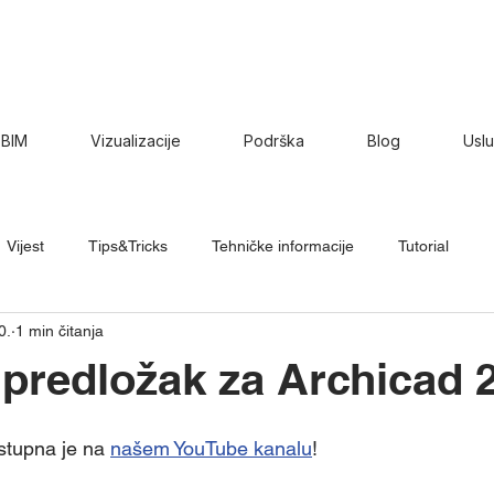
BIM
Vizualizacije
Podrška
Blog
Usl
Vijest
Tips&Tricks
Tehničke informacije
Tutorial
0.
1 min čitanja
 predložak za Archicad 
tupna je na 
našem YouTube kanalu
!