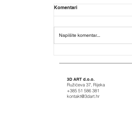
Komentari
Napišite komentar...
Archicad + Speckle: Make
your BIM data work
everywhere with Speckle –
webinar, 1. srpnja 2026.
3D ART d.o.o.
Ružićeva 37, Rijeka
+385 51 586 381
kontakt@3dart.hr