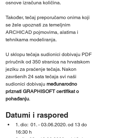
osnove izračuna količina.
Također, tečaj preporučamo onima koji 
se žele upoznati za temeljnim 
ARCHICAD pojmovima, alatima i 
tehnikama modeliranja.
U sklopu tečaja sudionici dobivaju PDF 
priručnik od 350 stranica na hrvatskom 
jeziku za praćenje tečaja. Nakon 
završenih 24 sata tečaja svi naši 
sudionici dobivaju 
međunarodno 
priznati GRAPHISOFT certifikat o 
pohađanju
.
Datumi i raspored
1. dio:  01. - 03.06.2020. od 13 do 
16:30 h