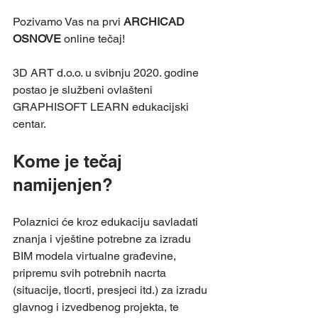
Pozivamo Vas na prvi 
ARCHICAD 
OSNOVE
 online tečaj!
3D ART d.o.o. u svibnju 2020. godine 
postao je službeni ovlašteni 
GRAPHISOFT LEARN edukacijski 
centar.
Kome je tečaj 
namijenjen? 
Polaznici će kroz edukaciju savladati 
znanja i vještine potrebne za izradu 
BIM modela virtualne građevine, 
pripremu svih potrebnih nacrta 
(situacije, tlocrti, presjeci itd.) za izradu 
glavnog i izvedbenog projekta, te 