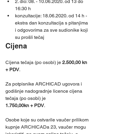
2. dio: 08. - 10.06.2020. od 13 do 
16:30 h
konzultacije: 18.06.2020. 
od 14 h
 - 
ekstra dan konzultacija s pitanjima 
i odgovorima za sve sudionike koji 
su prošli tečaj
Cijena
Cijena tečaja (po osobi) je 
2.500,00 kn 
+ PDV
.
Za potpisnike ARCHICAD ugovora i 
godišnje nadogradnje licence cijena 
tečaja (po osobi) je 
1.750,00kn + PDV
.
Osobe koje su ostvarile vaučer prilikom 
kupnje ARCHICADa 23, vaučer mogu 