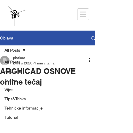
Objava
All Posts
pbakac
All Posts
21. svi 2020.
1 min čitanja
ARCHICAD OSNOVE
Kolumna
online tečaj
Najava
Vijest
Tips&Tricks
Tehničke informacije
Tutorial