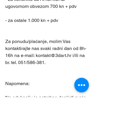
ugovornom obvezom 700 kn + pdv
- za ostale 1.000 kn + pdv
Za ponudu/plaćanje, molim Vas 
kontaktirajte nas svaki radni dan od 8h-
16h na e-mail: kontakt@3dart.hr i/ili na 
br. tel. 051/586-381.
Napomena:
Na edukaciju je potrebno donijeti svoje 
prijenosno računalo sa instaliranim 
ARCHICAD 22.
ARCHICAD probnu licencu možete 