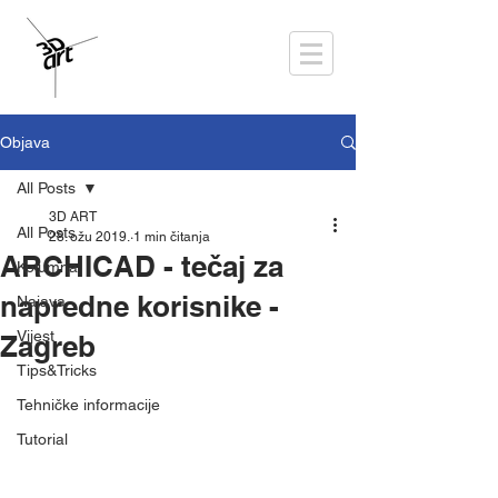
Objava
All Posts
3D ART
All Posts
28. ožu 2019.
1 min čitanja
ARCHICAD - tečaj za
Kolumna
napredne korisnike -
Najava
Vijest
Zagreb
Tips&Tricks
Tehničke informacije
Tutorial