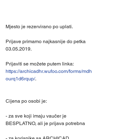
Mjesto je rezervirano po uplati.
Prijave primamo najkasnije do petka 
03.05.2019.
Prijaviti se možete putem linka: 
https://archicadhr.wufoo.com/forms/mdh
ourq1d6rqup/
.
Cijena po osobi je:
- za sve koji imaju vaučer je 
BESPLATNO, ali je prijava potrebna
- za korisnike sa ARCHICAD 