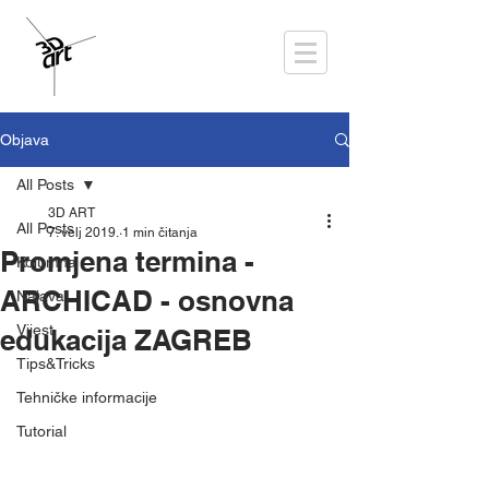
Objava
All Posts
3D ART
All Posts
7. velj 2019.
1 min čitanja
Promjena termina -
Kolumna
ARCHICAD - osnovna
Najava
Vijest
edukacija ZAGREB
Tips&Tricks
Tehničke informacije
Tutorial